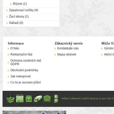
Různé (1)
Zapalovací svíčky (4)
Žací struny (1)
Nářadí (0)
Informace
Zákaznický servis
Může Vá
O Nás
Kontaktujte nás
Výrobc
Reklamační řád
Mapa stránek
Akční 
Ochrana osobních dat
GDPR
Obchodní podmínky
Jak nakupovat
Co to je seznam přání
Vážení zákazníci naš E-shop je tu pro Vás k d