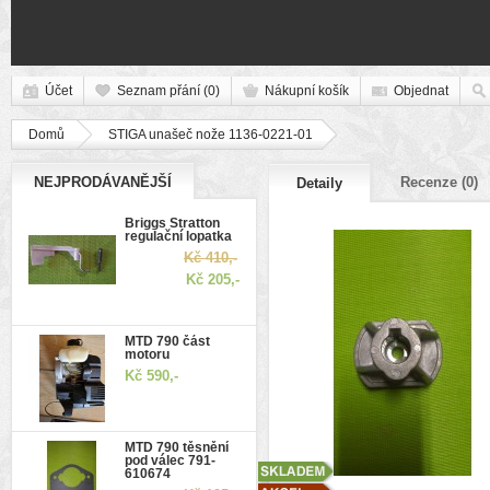
Účet
Seznam přání (0)
Nákupní košík
Objednat
Domů
STIGA unašeč nože 1136-0221-01
NEJPRODÁVANĚJŠÍ
Recenze (0)
Detaily
Briggs Stratton
regulační lopatka
Kč 410,-
Kč 205,-
MTD 790 část
motoru
Kč 590,-
MTD 790 těsnění
pod válec 791-
610674