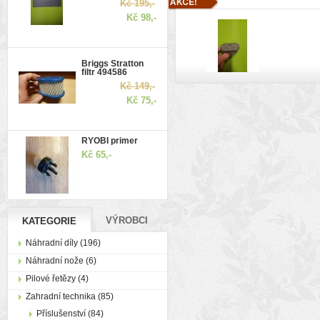
Kč 195,-
Kč 98,-
Briggs Stratton
filtr 494586
Kč 149,-
Kč 75,-
RYOBI primer
Kč 65,-
VÝROBCI
KATEGORIE
Náhradní díly (196)
Náhradní nože (6)
Pilové řetězy (4)
Zahradní technika (85)
Příslušenství (84)