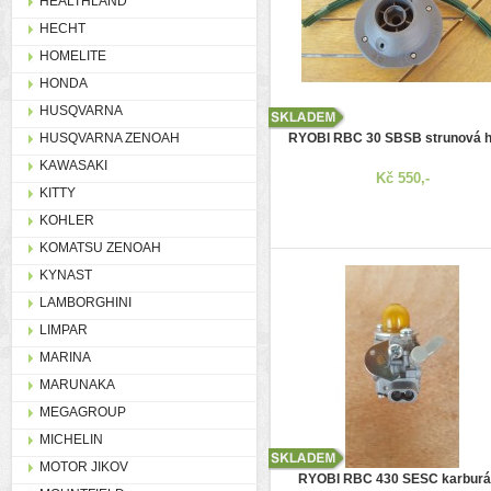
HEALTHLAND
HECHT
HOMELITE
HONDA
HUSQVARNA
HUSQVARNA ZENOAH
RYOBI RBC 30 SBSB strunová h
KAWASAKI
Kč 550,-
KITTY
KOHLER
KOMATSU ZENOAH
KYNAST
LAMBORGHINI
LIMPAR
MARINA
MARUNAKA
MEGAGROUP
MICHELIN
MOTOR JIKOV
RYOBI RBC 430 SESC karburá