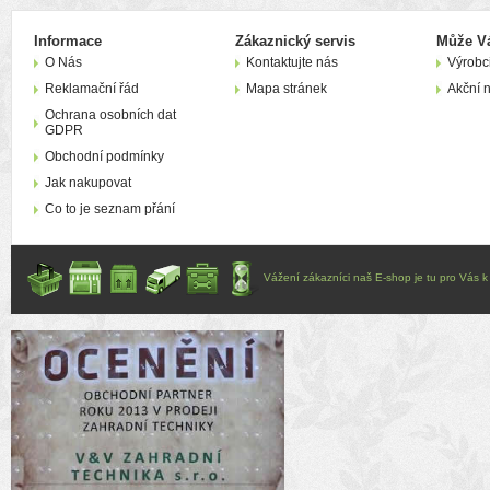
Informace
Zákaznický servis
Může Vá
O Nás
Kontaktujte nás
Výrobc
Reklamační řád
Mapa stránek
Akční 
Ochrana osobních dat
GDPR
Obchodní podmínky
Jak nakupovat
Co to je seznam přání
Vážení zákazníci naš E-shop je tu pro Vás k d