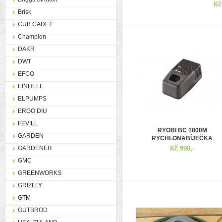
Kč
Brisk
CUB CADET
Champion
DAKR
DWT
EFCO
EINHELL
ELPUMPS
ERGO DIU
FEVILL
RYOBI BC 1800M
GARDEN
RYCHLONABÍJEČKA
GARDENER
Kč 990,-
GMC
GREENWORKS
GRIZLLY
GTM
GUTBROD