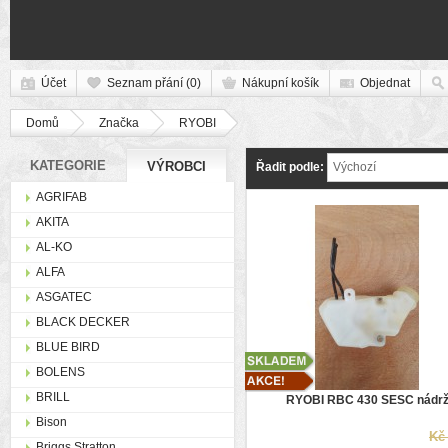
Účet
Seznam přání (0)
Nákupní košík
Objednat
Domů
Značka
RYOBI
KATEGORIE
VÝROBCI
Řadit podle:
Výchozí
AGRIFAB
AKITA
AL-KO
ALFA
ASGATEC
BLACK DECKER
BLUE BIRD
BOLENS
BRILL
RYOBI RBC 430 SESC nádr
Bison
Kč 
Briggs Stratton