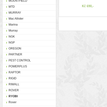
MOUNTFIELD
Kč 690,-
MTD
MURRAY
Mac Allister
Marina
Murray
NGK
NGP
OREGON
PARTNER
PEST CONTROL
POWERPLUS
RAPTOR
RIGID
RIWALL
ROVER
RYOBI
Rover