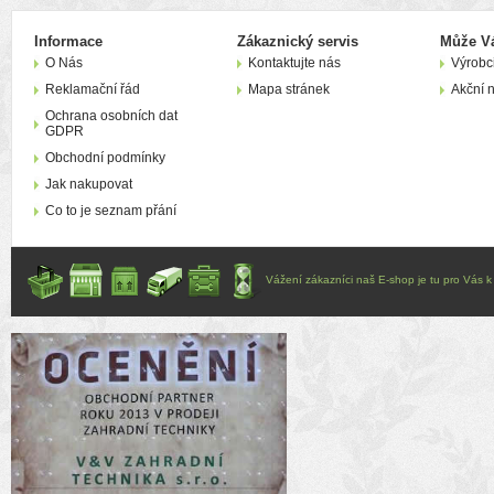
Informace
Zákaznický servis
Může Vá
O Nás
Kontaktujte nás
Výrobc
Reklamační řád
Mapa stránek
Akční 
Ochrana osobních dat
GDPR
Obchodní podmínky
Jak nakupovat
Co to je seznam přání
Vážení zákazníci naš E-shop je tu pro Vás k d