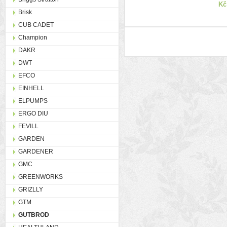
Kč
Brisk
CUB CADET
Champion
DAKR
DWT
EFCO
EINHELL
ELPUMPS
ERGO DIU
FEVILL
GARDEN
GARDENER
GMC
GREENWORKS
GRIZLLY
GTM
GUTBROD