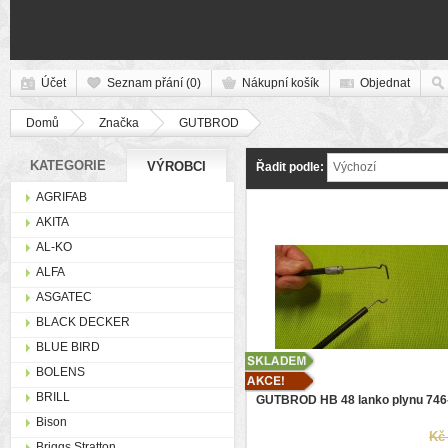
Účet
Seznam přání (0)
Nákupní košík
Objednat
Domů
Značka
GUTBROD
KATEGORIE
VÝROBCI
Řadit podle:
Výchozí
AGRIFAB
AKITA
AL-KO
ALFA
ASGATEC
BLACK DECKER
BLUE BIRD
BOLENS
BRILL
GUTBROD HB 48 lanko plynu 746
Bison
Kč 
Briggs Stratton