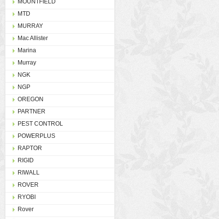
MOUNTFIELD
MTD
MURRAY
Mac Allister
Marina
Murray
NGK
NGP
OREGON
PARTNER
PEST CONTROL
POWERPLUS
RAPTOR
RIGID
RIWALL
ROVER
RYOBI
Rover