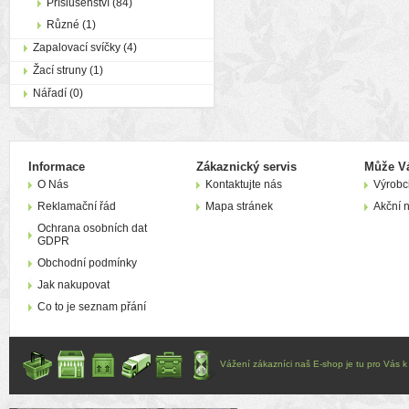
Příslušenství (84)
Různé (1)
Zapalovací svíčky (4)
Žací struny (1)
Nářadí (0)
Informace
Zákaznický servis
Může Vá
O Nás
Kontaktujte nás
Výrobc
Reklamační řád
Mapa stránek
Akční 
Ochrana osobních dat
GDPR
Obchodní podmínky
Jak nakupovat
Co to je seznam přání
Vážení zákazníci naš E-shop je tu pro Vás k d