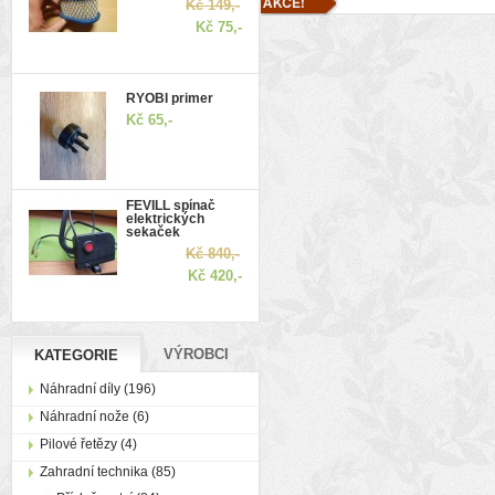
Kč 149,-
Kč 75,-
RYOBI primer
Kč 65,-
FEVILL spínač
elektrických
sekaček
Kč 840,-
Kč 420,-
VÝROBCI
KATEGORIE
Náhradní díly (196)
Náhradní nože (6)
Pilové řetězy (4)
Zahradní technika (85)