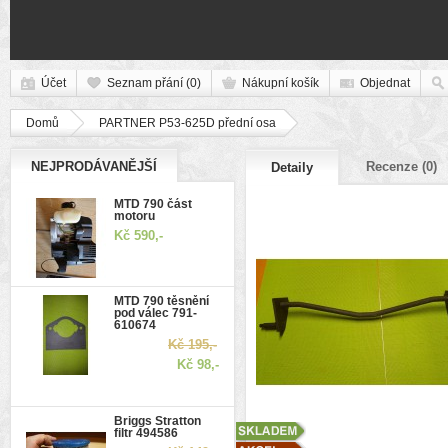
Účet
Seznam přání (0)
Nákupní košík
Objednat
Domů
PARTNER P53-625D přední osa
NEJPRODÁVANĚJŠÍ
Recenze (0)
Detaily
MTD 790 část
motoru
Kč 590,-
MTD 790 těsnění
pod válec 791-
610674
Kč 195,-
Kč 98,-
Briggs Stratton
filtr 494586