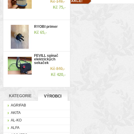
Kč 149,-
Kč 75,-
RYOBI primer
Kč 65,-
FEVILL spínač
elektrických
sekaček
Kč 840,-
Kč 420,-
KATEGORIE
VÝROBCI
AGRIFAB
AKITA
AL-KO
ALFA