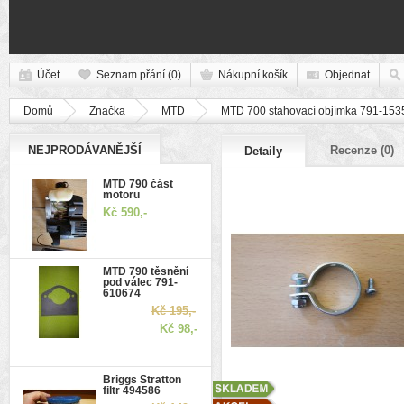
Účet
Seznam přání (0)
Nákupní košík
Objednat
Domů
Značka
MTD
MTD 700 stahovací objímka 791-153
NEJPRODÁVANĚJŠÍ
Recenze (0)
Detaily
MTD 790 část
motoru
Kč 590,-
MTD 790 těsnění
pod válec 791-
610674
Kč 195,-
Kč 98,-
Briggs Stratton
filtr 494586