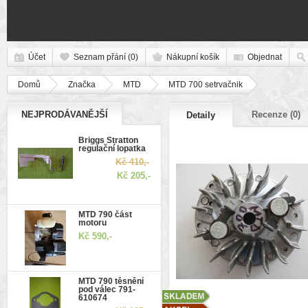
Účet
Seznam přání (0)
Nákupní košík
Objednat
Domů
Značka
MTD
MTD 700 setrvačnik
NEJPRODÁVANĚJŠÍ
Recenze (0)
Detaily
Briggs Stratton
regulační lopatka
Kč 410,-
Kč 205,-
MTD 790 část
motoru
Kč 590,-
MTD 790 těsnění
pod válec 791-
610674