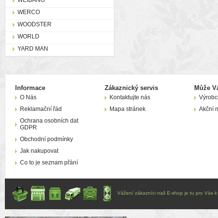
WEIBANG
WERCO
WOODSTER
WORLD
YARD MAN
Informace
Zákaznický servis
Může Vá
O Nás
Kontaktujte nás
Výrobc
Reklamační řád
Mapa stránek
Akční 
Ochrana osobních dat
GDPR
Obchodní podmínky
Jak nakupovat
Co to je seznam přání
Vážení zákazníci naš E-shop je tu pro Vás k d