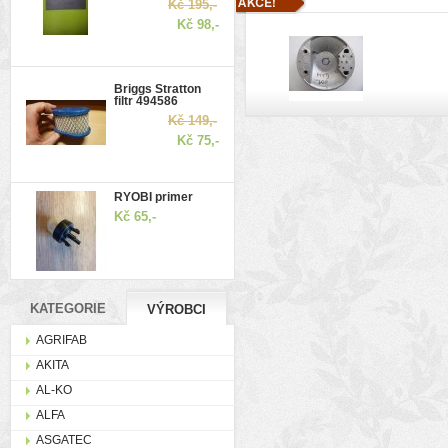
Kč 195,-
Kč 98,-
Briggs Stratton
filtr 494586
Kč 149,-
Kč 75,-
RYOBI primer
Kč 65,-
KATEGORIE
VÝROBCI
AGRIFAB
AKITA
AL-KO
ALFA
ASGATEC