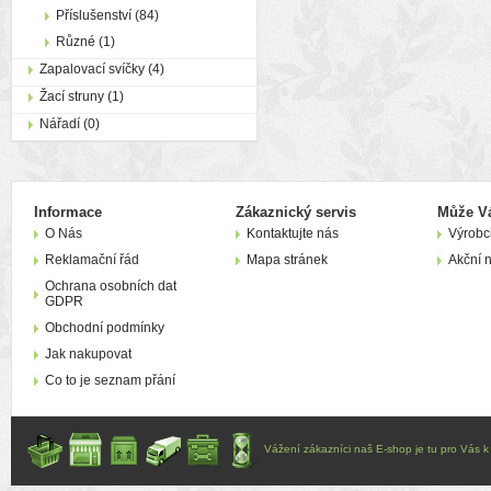
Příslušenství (84)
Různé (1)
Zapalovací svíčky (4)
Žací struny (1)
Nářadí (0)
Informace
Zákaznický servis
Může Vá
O Nás
Kontaktujte nás
Výrobc
Reklamační řád
Mapa stránek
Akční 
Ochrana osobních dat
GDPR
Obchodní podmínky
Jak nakupovat
Co to je seznam přání
Vážení zákazníci naš E-shop je tu pro Vás k d