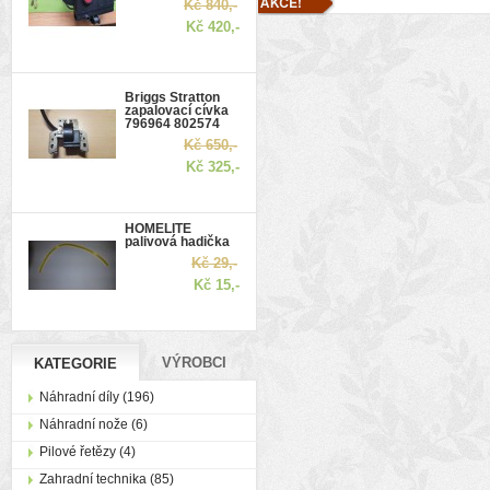
Kč 840,-
Kč 420,-
Briggs Stratton
zapalovací cívka
796964 802574
Kč 650,-
Kč 325,-
HOMELITE
palivová hadička
Kč 29,-
Kč 15,-
VÝROBCI
KATEGORIE
Náhradní díly (196)
Náhradní nože (6)
Pilové řetězy (4)
Zahradní technika (85)