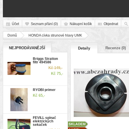
Účet
Seznam přání (0)
Nákupní košík
Objednat
Domů
HONDA cívka strunové hlavy UMK
NEJPRODÁVANĚJŠÍ
Recenze (0)
Detaily
Briggs Stratton
filtr 494586
Kč 149,-
Kč 75,-
RYOBI primer
Kč 65,-
FEVILL spínač
elektrických
sekaček