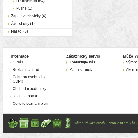
Příslušenství (84)
Různé (1)
Zapalovací svíčky (4)
Žací struny (1)
Nářadí (0)
Informace
Zákaznický servis
Může Vá
O Nás
Kontaktujte nás
Výrobc
Reklamační řád
Mapa stránek
Akční 
Ochrana osobních dat
GDPR
Obchodní podmínky
Jak nakupovat
Co to je seznam přání
Vážení zákazníci naš E-shop je tu pro Vás k d