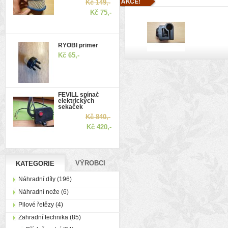
Kč 149,-
Kč 75,-
RYOBI primer
Kč 65,-
FEVILL spínač
elektrických
sekaček
Kč 840,-
Kč 420,-
VÝROBCI
KATEGORIE
Náhradní díly (196)
Náhradní nože (6)
Pilové řetězy (4)
Zahradní technika (85)