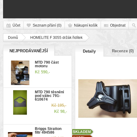
Účet
Seznam přání (0)
Nákupní košík
Objednat
Domů
HOMELITE F 3055 držák řidítek
NEJPRODÁVANĚJŠÍ
Recenze (0)
Detaily
MTD 790 část
motoru
Kč 590,-
MTD 790 těsnění
pod válec 791-
610674
Kč 195,-
Kč 98,-
Briggs Stratton
filtr 494586