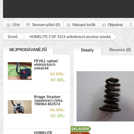
Účet
Seznam přání (0)
Nákupní košík
Objednat
Domů
HOMELITE CSP 3314 antivibracni pruzina vysoká
NEJPRODÁVANĚJŠÍ
Recenze (0)
Detaily
FEVILL spínač
elektrických
sekaček
Kč 840,-
Kč 420,-
Briggs Stratton
zapalovací cívka
796964 802574
Kč 650,-
Kč 325,-
HOMELITE