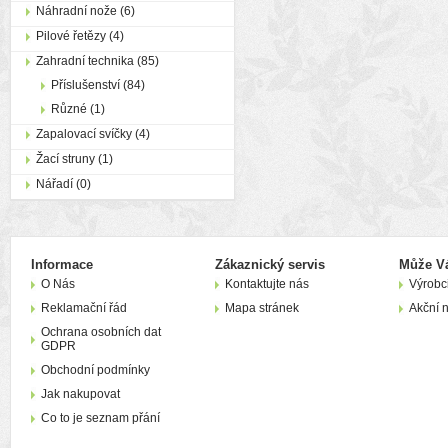
Náhradní nože (6)
Pilové řetězy (4)
Zahradní technika (85)
Příslušenství (84)
Různé (1)
Zapalovací svíčky (4)
Žací struny (1)
Nářadí (0)
Informace
Zákaznický servis
Může Vá
O Nás
Kontaktujte nás
Výrobc
Reklamační řád
Mapa stránek
Akční 
Ochrana osobních dat
GDPR
Obchodní podmínky
Jak nakupovat
Co to je seznam přání