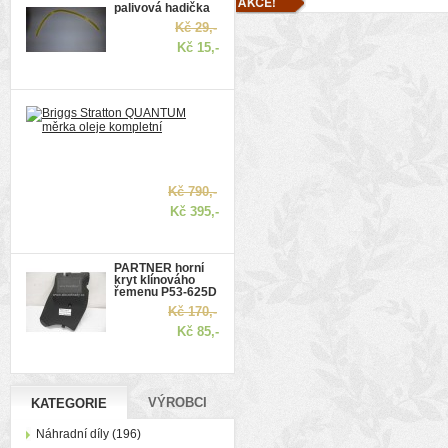
palivová hadička
Kč 29,-
Kč 15,-
Briggs
Stratton
QUANTUM
měrka
oleje
kompletní
Kč 790,-
Kč 395,-
PARTNER horní
kryt klínováho
řemenu P53-625D
Kč 170,-
Kč 85,-
VÝROBCI
KATEGORIE
Náhradní díly (196)