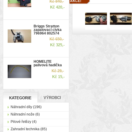
Kč 840,-
Kč 420,-
Briggs Stratton
zapalovací cívka
796964 802574
Kč 650,-
Kč 325,-
HOMELITE
palivová hadička
Kč 29,-
Kč 15,-
VÝROBCI
KATEGORIE
Náhradní díly (196)
Náhradní nože (6)
Pilové řetězy (4)
Zahradní technika (85)