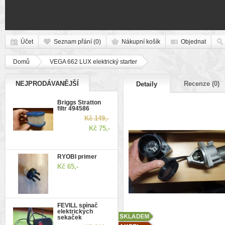
Účet
Seznam přání (0)
Nákupní košík
Objednat
Domů
VEGA 662 LUX elektrický starter
NEJPRODÁVANĚJŠÍ
Recenze (0)
Detaily
Briggs Stratton
filtr 494586
Kč 149,-
Kč 75,-
RYOBI primer
Kč 65,-
FEVILL spínač
elektrických
sekaček