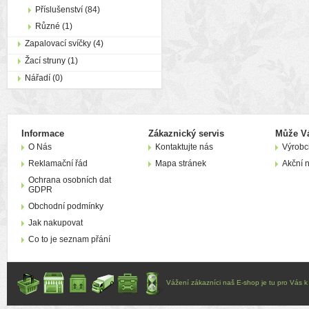
Příslušenství (84)
Různé (1)
Zapalovací svíčky (4)
Žací struny (1)
Nářadí (0)
Informace
Zákaznický servis
Může Vá
O Nás
Kontaktujte nás
Výrobc
Reklamační řád
Mapa stránek
Akční 
Ochrana osobních dat
GDPR
Obchodní podmínky
Jak nakupovat
Co to je seznam přání
Vážení zákazníci naš E-shop je tu pro Vás k d