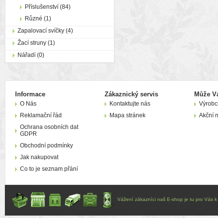
Příslušenství (84)
Různé (1)
Zapalovací svíčky (4)
Žací struny (1)
Nářadí (0)
Informace
Zákaznický servis
Může Vá
O Nás
Kontaktujte nás
Výrobc
Reklamační řád
Mapa stránek
Akční 
Ochrana osobních dat
GDPR
Obchodní podmínky
Jak nakupovat
Co to je seznam přání
Vážení zákazníci naš E-shop je tu pro Vás k d