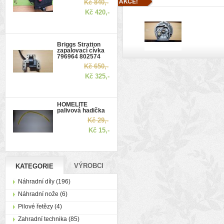
Kč 840,-
Kč 420,-
Briggs Stratton
zapalovací cívka
796964 802574
Kč 650,-
Kč 325,-
HOMELITE
palivová hadička
Kč 29,-
Kč 15,-
VÝROBCI
KATEGORIE
Náhradní díly (196)
Náhradní nože (6)
Pilové řetězy (4)
Zahradní technika (85)