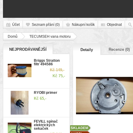
Účet
Seznam přání (0)
Nákupní košík
Objednat
Domů
TECUMSEH vana motoru
NEJPRODÁVANĚJŠÍ
Recenze (0)
Detaily
Briggs Stratton
filtr 494586
Kč 149,-
Kč 75,-
RYOBI primer
Kč 65,-
FEVILL spínač
elektrických
sekaček