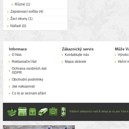
Různé (1)
Zapalovací svíčky (4)
Žací struny (1)
Nářadí (0)
Informace
Zákaznický servis
Může Vá
O Nás
Kontaktujte nás
Výrobc
Reklamační řád
Mapa stránek
Akční 
Ochrana osobních dat
GDPR
Obchodní podmínky
Jak nakupovat
Co to je seznam přání
Vážení zákazníci naš E-shop je tu pro Vás k d