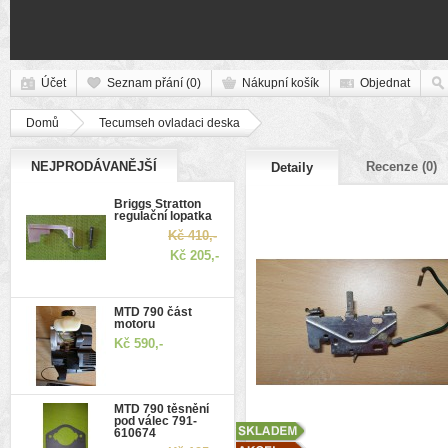
Účet
Seznam přání (0)
Nákupní košík
Objednat
Domů
Tecumseh ovladaci deska
NEJPRODÁVANĚJŠÍ
Recenze (0)
Detaily
Briggs Stratton
regulační lopatka
Kč 410,-
Kč 205,-
MTD 790 část
motoru
Kč 590,-
MTD 790 těsnění
pod válec 791-
610674