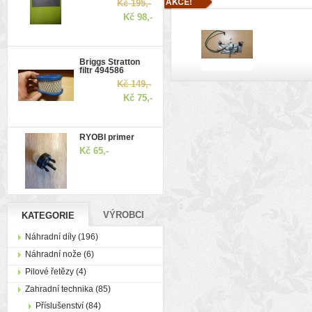
Kč 195,-
Kč 98,-
Briggs Stratton
filtr 494586
Kč 149,-
Kč 75,-
RYOBI primer
Kč 65,-
VÝROBCI
KATEGORIE
Náhradní díly (196)
Náhradní nože (6)
Pilové řetězy (4)
Zahradní technika (85)
Příslušenství (84)