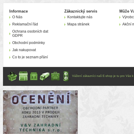
Informace
Zákaznický servis
Může Vá
O Nás
Kontaktujte nás
Výrobc
Reklamační řád
Mapa stránek
Akční 
Ochrana osobních dat
GDPR
Obchodní podmínky
Jak nakupovat
Co to je seznam přání
Vážení zákazníci naš E-shop je tu pro Vás k d