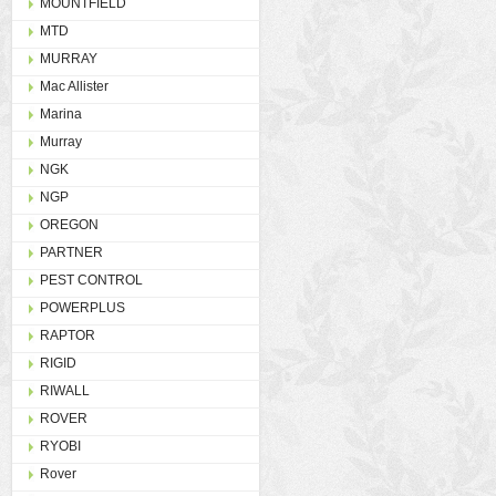
MOUNTFIELD
MTD
MURRAY
Mac Allister
Marina
Murray
NGK
NGP
OREGON
PARTNER
PEST CONTROL
POWERPLUS
RAPTOR
RIGID
RIWALL
ROVER
RYOBI
Rover