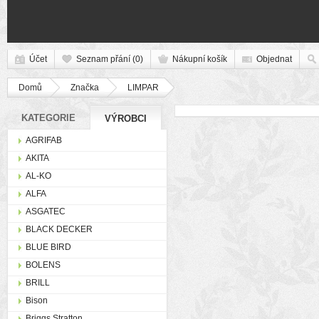
Účet
Seznam přání (0)
Nákupní košík
Objednat
Domů
Značka
LIMPAR
KATEGORIE
VÝROBCI
AGRIFAB
AKITA
AL-KO
ALFA
ASGATEC
BLACK DECKER
BLUE BIRD
BOLENS
BRILL
Bison
Briggs Stratton