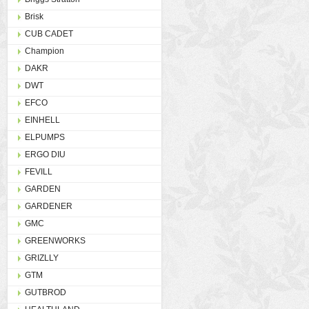
Brisk
CUB CADET
Champion
DAKR
DWT
EFCO
EINHELL
ELPUMPS
ERGO DIU
FEVILL
GARDEN
GARDENER
GMC
GREENWORKS
GRIZLLY
GTM
GUTBROD