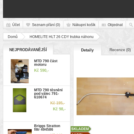
Účet
Seznam přání (0)
Nákupní košík
Objednat
Domů
HOMELITE HLT 26 CDY trubka náhonu
NEJPRODÁVANĚJŠÍ
Recenze (0)
Detaily
MTD 790 část
motoru
Kč 590,-
MTD 790 těsnění
pod válec 791-
610674
Kč 195,-
Kč 98,-
Briggs Stratton
filtr 494586