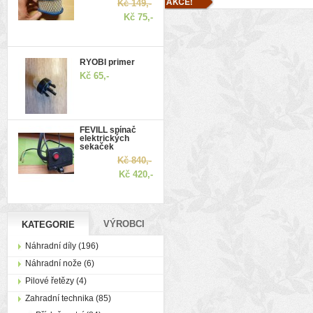
Kč 149,-
Kč 75,-
RYOBI primer
Kč 65,-
FEVILL spínač
elektrických
sekaček
Kč 840,-
Kč 420,-
VÝROBCI
KATEGORIE
Náhradní díly (196)
Náhradní nože (6)
Pilové řetězy (4)
Zahradní technika (85)