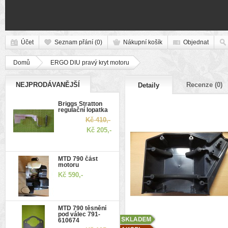
Účet
Seznam přání (0)
Nákupní košík
Objednat
Domů
ERGO DIU pravý kryt motoru
NEJPRODÁVANĚJŠÍ
Recenze (0)
Detaily
Briggs Stratton
regulační lopatka
Kč 410,-
Kč 205,-
MTD 790 část
motoru
Kč 590,-
MTD 790 těsnění
pod válec 791-
610674