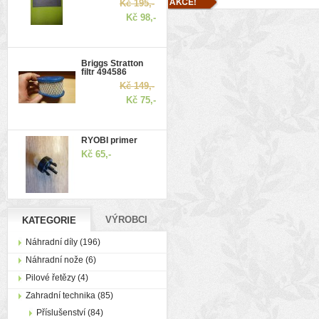
Kč 195,-
Kč 98,-
Briggs Stratton
filtr 494586
Kč 149,-
Kč 75,-
RYOBI primer
Kč 65,-
VÝROBCI
KATEGORIE
Náhradní díly (196)
Náhradní nože (6)
Pilové řetězy (4)
Zahradní technika (85)
Příslušenství (84)