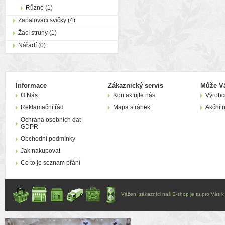
Různé (1)
Zapalovací svíčky (4)
Žací struny (1)
Nářadí (0)
Informace
Zákaznický servis
Může Vá
O Nás
Kontaktujte nás
Výrobc
Reklamační řád
Mapa stránek
Akční 
Ochrana osobních dat
GDPR
Obchodní podmínky
Jak nakupovat
Co to je seznam přání
Vážení zákazníci naš E-shop je tu pro Vás k d