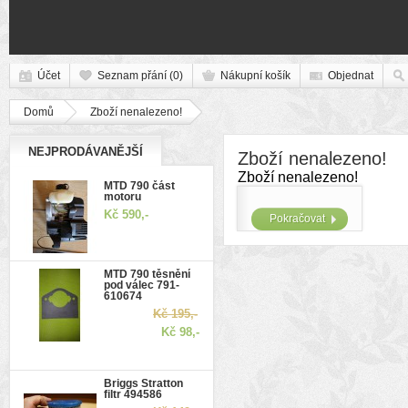
Účet
Seznam přání (0)
Nákupní košík
Objednat
Domů
Zboží nenalezeno!
NEJPRODÁVANĚJŠÍ
Zboží nenalezeno!
Zboží nenalezeno!
MTD 790 část
motoru
Kč 590,-
Pokračovat
MTD 790 těsnění
pod válec 791-
610674
Kč 195,-
Kč 98,-
Briggs Stratton
filtr 494586