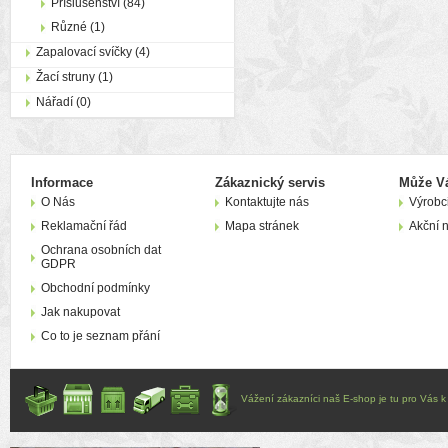
Příslušenství (84)
Různé (1)
Zapalovací svíčky (4)
Žací struny (1)
Nářadí (0)
Informace
Zákaznický servis
Může Vá
O Nás
Kontaktujte nás
Výrobc
Reklamační řád
Mapa stránek
Akční 
Ochrana osobních dat
GDPR
Obchodní podmínky
Jak nakupovat
Co to je seznam přání
Vážení zákazníci naš E-shop je tu pro Vás k d