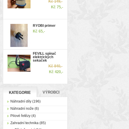
Kč 149,-
Kč 75,-
RYOBI primer
Kč 65,-
FEVILL spínač
elektrických
sekaček
Kč 840,-
Kč 420,-
VÝROBCI
KATEGORIE
Náhradní díly (196)
Náhradní nože (6)
Pilové řetězy (4)
Zahradní technika (85)