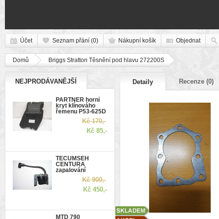
Účet
Seznam přání (0)
Nákupní košík
Objednat
Domů
Briggs Stratton Těsnění pod hlavu 272200S
NEJPRODÁVANĚJŠÍ
Recenze (0)
Detaily
PARTNER horní
kryt klínováho
řemenu P53-625D
Kč 170,-
Kč 85,-
TECUMSEH
CENTURA
zapalování
Kč 900,-
Kč 450,-
MTD 790