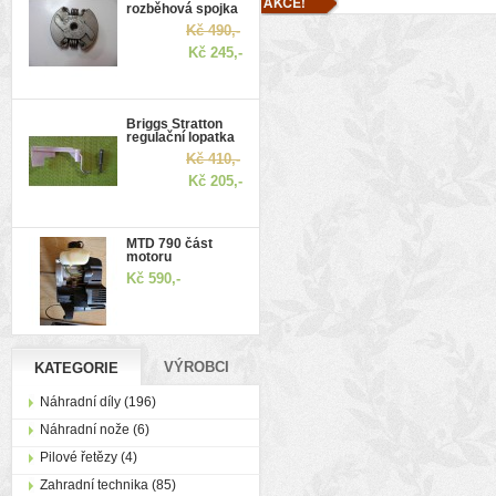
rozběhová spojka
Kč 490,-
Kč 245,-
Briggs Stratton
regulační lopatka
Kč 410,-
Kč 205,-
MTD 790 část
motoru
Kč 590,-
VÝROBCI
KATEGORIE
Náhradní díly (196)
Náhradní nože (6)
Pilové řetězy (4)
Zahradní technika (85)