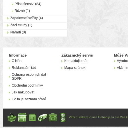
Příslušenství (84)
Různé (1)
Zapalovací svíčky (4)
Žací struny (1)
Nářadí (0)
Informace
Zákaznický servis
Může Vá
O Nás
Kontaktujte nás
Výrobc
Reklamační řád
Mapa stránek
Akční 
Ochrana osobních dat
GDPR
Obchodní podmínky
Jak nakupovat
Co to je seznam přání
Vážení zákazníci naš E-shop je tu pro Vás k d